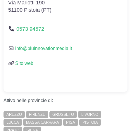
Via Mariotti 190
51100
Pistoia
(
PT
)
0573 94572
info
@
bluinnovationmedia.it
Sito web
Attivo nelle provincie di:
AREZZO
FIRENZE
GROSSETO
LIVORNO
LUCCA
MASSA CARRARA
PISA
PISTOIA
PRATO
SIENA