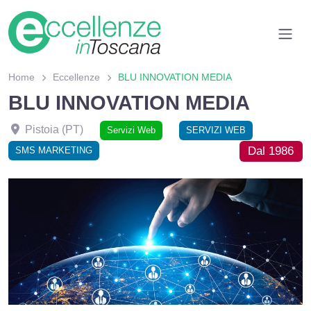
Home
Eccellenze
BLU INNOVATION MEDIA
BLU INNOVATION MEDIA
Pistoia
(
PT
)
Servizi Web
SERVIZI WEB
Dal 1986
SMS MARKETING