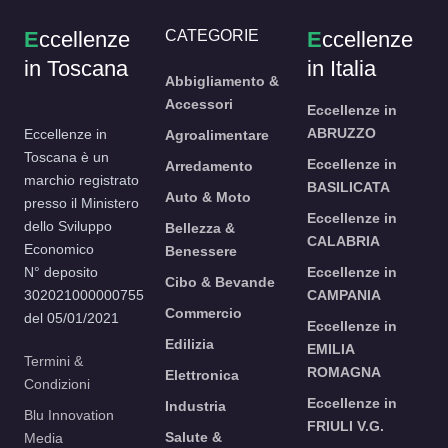
E
ccellenze
CATEGORIE
E
ccellenze
in Toscana
in Italia
Abbigliamento &
Accessori
Eccellenze in
ABRUZZO
Eccellenze in
Agroalimentare
Toscana è un
Eccellenze in
Arredamento
marchio registrato
BASILICATA
Auto & Moto
presso il Ministero
Eccellenze in
dello Sviluppo
Bellezza &
CALABRIA
Economico
Benessere
N° deposito
Eccellenze in
Cibo & Bevande
302021000000755
CAMPANIA
Commercio
del 05/01/2021
Eccellenze in
Edilizia
EMILIA
Termini &
ROMAGNA
Elettronica
Condizioni
Eccellenze in
Industria
Blu Innovation
FRIULI V.G.
Salute &
Media