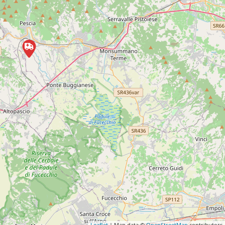
Leaflet
| Map data ©
OpenStreetMap
contributors